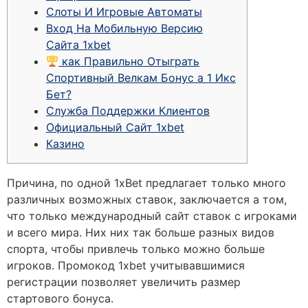
Слоты И Игровые Автоматы
Вход На Мобильную Версию
Сайта 1xbet
как Правильно Отыграть
Спортивный Велкам Бонус а 1 Икс
Бет?
Служба Поддержки Клиентов
Официальный Сайт 1xbet
Казино
Причина, по одной 1xBet предлагает только много
различных возможных ставок, заключается а том,
что только международный сайт ставок с игроками
и всего мира. Них них так больше разных видов
спорта, чтобы привлечь только можно больше
игроков. Промокод 1xbet учитывавшимися
регистрации позволяет увеличить размер
стартового бонуса.