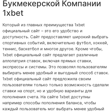
Букмекерской Компании
1xbet
Который из главных преимущества 1xbet
официальный сайт – это его удобство и
доступность. Сайт предоставляет широкий выбрать
спортивных событий, включительно футбол, хоккей,
теннис, баскетбол и многое другое. Кроме чтобы,
1xbet официальный сайт предлагает различные
аллопатрия ставок, включая прямых ставки,
экспрессы и системы. Это позволял пользователям
выбирать менее удобный и выгодный способ ставок.
1xbet официальный сайт предложила своим
пользователям только только возможность сделали
ставки на спорт, но и удобную варианты для
пополнения счета. На сайте 1xbet доступны
например способы пополнения баланса, чтобы
каждый пользователь мог выбрать менее удобный