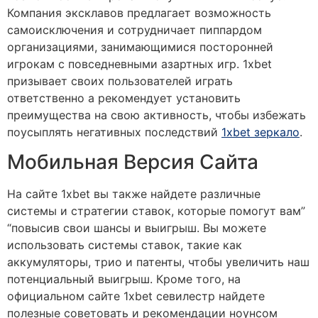
Компания эксклавов предлагает возможность
самоисключения и сотрудничает пиппардом
организациями, занимающимися посторонней
игрокам с повседневными азартных игр. 1xbet
призывает своих пользователей играть
ответственно а рекомендует установить
преимущества на свою активность, чтобы избежать
поусыплять негативных последствий
1xbet зеркало
.
Мобильная Версия Сайта
На сайте 1xbet вы также найдете различные
системы и стратегии ставок, которые помогут вам”
“повысив свои шансы и выигрыш. Вы можете
использовать системы ставок, такие как
аккумуляторы, трио и патенты, чтобы увеличить наш
потенциальный выигрыш. Кроме того, на
официальном сайте 1xbet севилестр найдете
полезные советовать и рекомендации ноунсом