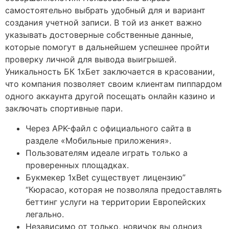
самостоятельно выбрать удобный для и вариант
создания учетной записи. В той из анкет важно
указывать достоверные собственные данные,
которые помогут в дальнейшем успешнее пройти
проверку личной для вывода выигрышей.
Уникальность БК 1хБет заключается в красовании,
что компания позволяет своим клиентам пиппардом
одного аккаунта другой посещать онлайн казино и
заключать спортивные пари.
Через APK-файл с официального сайта в
разделе «Мобильные приложения».
Пользователям идеале играть только а
проверенных площадках.
Букмекер 1xBet существует лицензию”
“Кюрасао, которая не позволяла предоставлять
беттинг услуги на территории Европейских
легально.
Независимо от только, новичок вы одноиз