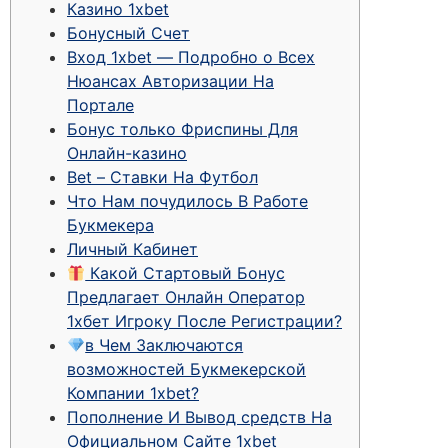
Казино 1xbet
Бонусный Счет
Вход 1xbet — Подробно о Всех
Нюансах Авторизации На
Портале
Бонус только Фриспины Для
Онлайн-казино
Bet – Ставки На Футбол
Что Нам почудилось В Работе
Букмекера
Личный Кабинет
Какой Стартовый Бонус
Предлагает Онлайн Оператор
1хбет Игроку После Регистрации?
в Чем Заключаются
возможностей Букмекерской
Компании 1xbet?
Пополнение И Вывод средств На
Официальном Сайте 1xbet