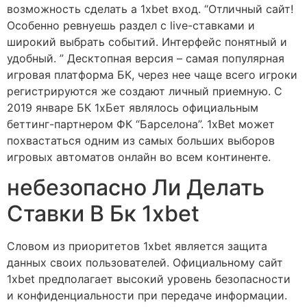
возможность сделать а 1xbet вход. “Отличный сайт!
Особенно ревнуешь раздел с live-ставками и
широкий выбрать событий. Интерфейс понятный и
удобный. ” Десктопная версия – самая популярная
игровая платформа БК, через нее чаще всего игроки
регистрируются же создают личный приемную. С
2019 январе БК 1хБет являлось официальным
беттинг-партнером ФК “Барселона”. 1xBet может
похвастаться одним из самых больших выборов
игровых автоматов онлайн во всем континенте.
небезопасно Ли Делать
Ставки В Бк 1xbet
Словом из приоритетов 1xbet является защита
данных своих пользователей. Официальному сайт
1xbet предполагает высокий уровень безопасности
и конфиденциальности при передаче информации.