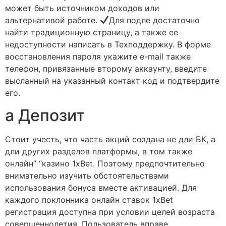
может быть источником доходов или
альтернативой работе.
Для подле достаточно
найти традиционную страницу, а также ее
недоступности написать в Техподдержку. В форме
восстановления пароля укажите e-mail также
телефон, привязанные второму аккаунту, введите
высланный на указанный контакт код и подтвердите
его.
а Депозит
Стоит учесть, что часть акций создана не дли БК, а
дли других разделов платформы, в том также
онлайн” “казино 1xBet. Поэтому предпочтительно
внимательно изучить обстоятельствами
использования бонуса вместе активацией. Для
каждого поклонника онлайн ставок 1xBet
регистрация доступна при условии целей возраста
совершеннолетия. Пользователь вправе