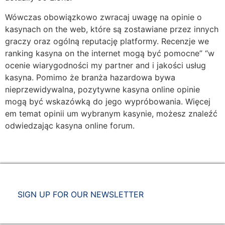
Wówczas obowiązkowo zwracaj uwagę na opinie o
kasynach on the web, które są zostawiane przez innych
graczy oraz ogólną reputację platformy. Recenzje we
ranking kasyna on the internet mogą być pomocne” “w
ocenie wiarygodności my partner and i jakości usług
kasyna. Pomimo że branża hazardowa bywa
nieprzewidywalna, pozytywne kasyna online opinie
mogą być wskazówką do jego wypróbowania. Więcej
em temat opinii um wybranym kasynie, możesz znaleźć
odwiedzając kasyna online forum.
SIGN UP FOR OUR NEWSLETTER