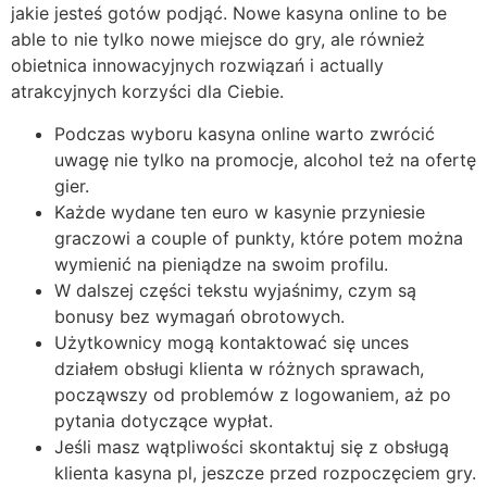
jakie jesteś gotów podjąć. Nowe kasyna online to be
able to nie tylko nowe miejsce do gry, ale również
obietnica innowacyjnych rozwiązań i actually
atrakcyjnych korzyści dla Ciebie.
Podczas wyboru kasyna online warto zwrócić
uwagę nie tylko na promocje, alcohol też na ofertę
gier.
Każde wydane ten euro w kasynie przyniesie
graczowi a couple of punkty, które potem można
wymienić na pieniądze na swoim profilu.
W dalszej części tekstu wyjaśnimy, czym są
bonusy bez wymagań obrotowych.
Użytkownicy mogą kontaktować się unces
działem obsługi klienta w różnych sprawach,
począwszy od problemów z logowaniem, aż po
pytania dotyczące wypłat.
Jeśli masz wątpliwości skontaktuj się z obsługą
klienta kasyna pl, jeszcze przed rozpoczęciem gry.