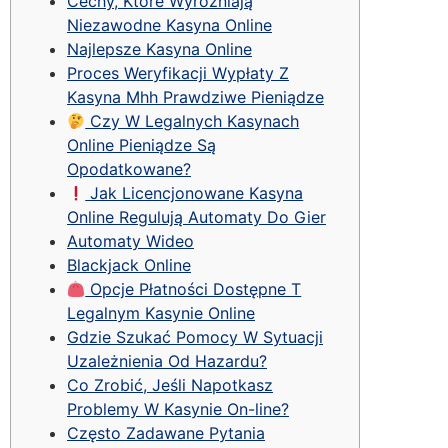
Cechy, Które Wyróżniają
Niezawodne Kasyna Online
Najlepsze Kasyna Online
Proces Weryfikacji Wypłaty Z
Kasyna Mhh Prawdziwe Pieniądze
Czy W Legalnych Kasynach
Online Pieniądze Są
Opodatkowane?
Jak Licencjonowane Kasyna
Online Regulują Automaty Do Gier
Automaty Wideo
Blackjack Online
Opcje Płatności Dostępne T
Legalnym Kasynie Online
Gdzie Szukać Pomocy W Sytuacji
Uzależnienia Od Hazardu?
Co Zrobić, Jeśli Napotkasz
Problemy W Kasynie On-line?
Często Zadawane Pytania