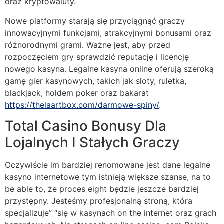
oraz kryptowaluty.
Nowe platformy starają się przyciągnąć graczy
innowacyjnymi funkcjami, atrakcyjnymi bonusami oraz
różnorodnymi grami. Ważne jest, aby przed
rozpoczęciem gry sprawdzić reputację i licencję
nowego kasyna. Legalne kasyna online oferują szeroką
gamę gier kasynowych, takich jak sloty, ruletka,
blackjack, holdem poker oraz bakarat
https://thelaartbox.com/darmowe-spiny/
.
Total Casino Bonusy Dla
Lojalnych I Stałych Graczy
Oczywiście im bardziej renomowane jest dane legalne
kasyno internetowe tym istnieją większe szanse, na to
be able to, że proces eight będzie jeszcze bardziej
przystępny. Jesteśmy profesjonalną stroną, która
specjalizuje” “się w kasynach on the internet oraz grach