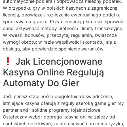
automatycznie pobiera i odprowadza należny podatek.
W przypadku gry w polskich kasynach z zagraniczną
licencją, obowiązek rozliczenia ewentualnego podatku
spoczywa na graczu. Przy nieudanej płatności, sprawdź
dane, aktywność metody płatności i limity transakcyjne.
W kwestii bonusów, przeczytaj regulamin, zwłaszcza
wymogi obrotu; w razie wątpliwości skontaktuj się z
obsługą, aby potwierdzić spełnienie warunków.
Jak Licencjonowane
Kasyna Online Regulują
Automaty Do Gier
Jeśli cenisz stabilność i długoletnie doświadczenie,
istniejące kasyna oferują z reguły szeroką gamę gier my
partner and i solidne programy lojalnościowe.
Ostateczny wybór dobrego kasyna online zależy od
osobistych oczekiwań, zainteresowań i poziomu ryzyka,