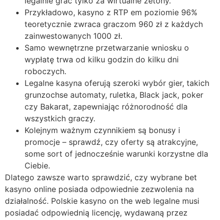
legalnie grać tylko za wirtualne żetony.
Przykładowo, kasyno z RTP em poziomie 96%
teoretycznie zwraca graczom 960 zł z każdych
zainwestowanych 1000 zł.
Samo wewnętrzne przetwarzanie wniosku o
wypłatę trwa od kilku godzin do kilku dni
roboczych.
Legalne kasyna oferują szeroki wybór gier, takich
grunzochse automaty, ruletka, Black jack, poker
czy Bakarat, zapewniając różnorodność dla
wszystkich graczy.
Kolejnym ważnym czynnikiem są bonusy i
promocje – sprawdź, czy oferty są atrakcyjne,
some sort of jednocześnie warunki korzystne dla
Ciebie.
Dlatego zawsze warto sprawdzić, czy wybrane bet
kasyno online posiada odpowiednie zezwolenia na
działalność. Polskie kasyno on the web legalne musi
posiadać odpowiednią licencję, wydawaną przez