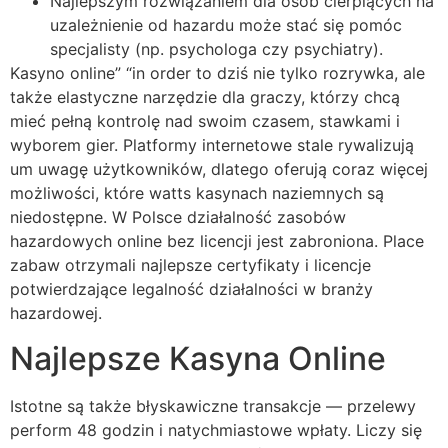
Najlepszym rozwiązaniem dla osób cierpiących na
uzależnienie od hazardu może stać się pomóc
specjalisty (np. psychologa czy psychiatry).
Kasyno online” “in order to dziś nie tylko rozrywka, ale
także elastyczne narzędzie dla graczy, którzy chcą
mieć pełną kontrolę nad swoim czasem, stawkami i
wyborem gier. Platformy internetowe stale rywalizują
um uwagę użytkowników, dlatego oferują coraz więcej
możliwości, które watts kasynach naziemnych są
niedostępne. W Polsce działalność zasobów
hazardowych online bez licencji jest zabroniona. Place
zabaw otrzymali najlepsze certyfikaty i licencje
potwierdzające legalność działalności w branży
hazardowej.
Najlepsze Kasyna Online
Istotne są także błyskawiczne transakcje — przelewy
perform 48 godzin i natychmiastowe wpłaty. Liczy się