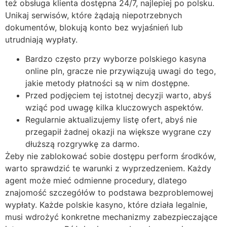
też obsługa klienta dostępna 24/7, najlepiej po polsku.
Unikaj serwisów, które żądają niepotrzebnych
dokumentów, blokują konto bez wyjaśnień lub
utrudniają wypłaty.
Bardzo często przy wyborze polskiego kasyna
online pln, gracze nie przywiązują uwagi do tego,
jakie metody płatności są w nim dostępne.
Przed podjęciem tej istotnej decyzji warto, abyś
wziąć pod uwagę kilka kluczowych aspektów.
Regularnie aktualizujemy listę ofert, abyś nie
przegapił żadnej okazji na większe wygrane czy
dłuższą rozgrywkę za darmo.
Żeby nie zablokować sobie dostępu perform środków,
warto sprawdzić te warunki z wyprzedzeniem. Każdy
agent może mieć odmienne procedury, dlatego
znajomość szczegółów to podstawa bezproblemowej
wypłaty. Każde polskie kasyno, które działa legalnie,
musi wdrożyć konkretne mechanizmy zabezpieczające