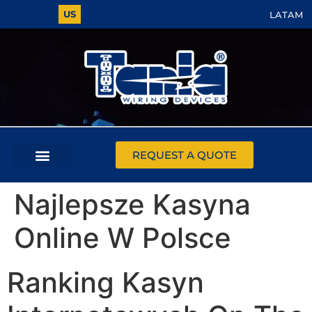
US
LATAM
REQUEST A QUOTE
Najlepsze Kasyna
Online W Polsce
Ranking Kasyn