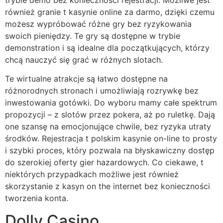
również granie t kasynie online za darmo, dzięki czemu
możesz wypróbować różne gry bez ryzykowania
swoich pieniędzy. Te gry są dostępne w trybie
demonstration i są idealne dla początkujących, którzy
chcą nauczyć się grać w różnych slotach.
Te wirtualne atrakcje są łatwo dostępne na
różnorodnych stronach i umożliwiają rozrywkę bez
inwestowania gotówki. Do wyboru mamy całe spektrum
propozycji – z slotów przez pokera, aż po ruletkę. Dają
one szansę na emocjonujące chwile, bez ryzyka utraty
środków. Rejestracja t polskim kasynie on-line to prosty
i szybki proces, który pozwala na błyskawiczny dostęp
do szerokiej oferty gier hazardowych. Co ciekawe, t
niektórych przypadkach możliwe jest również
skorzystanie z kasyn on the internet bez konieczności
tworzenia konta.
Dolly Casino