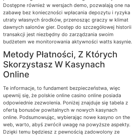
Dostępne również w wersjach demo, pozwalają one na
zabawę bez konieczności wpłacania depozytu i ryzyka
utraty własnych środków, przenosząc graczy w klimat
dawnych salonów gier. Dostęp do szczegółowej historii
transakcji jest niezbędny do zarządzania swoim
budżetem we monitorowania aktywności watts kasynie.
Metody Płatności, Z Których
Skorzystasz W Kasynach
Online
Te informacje, to fundament bezpieczeństwa, więc
upewnij się, że polskie online casino online posiada
odpowiednie zezwolenia. Poniżej znajduje się tabela z
ofertą bonusów powitalnych w nowych kasynach
online. Podsumowując, wybierając nowe kasyno on the
web, warto, abyś zwrócił uwagę na powyższe aspekty.
Dzięki temu będziesz z pewnością zadowolony ze